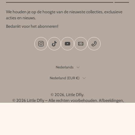
We houden je op de hoogte van de nieuwste collecties, exclusieve
acties en nieuws.
Bedankt voor het abonneren!
Nederlands
Nederland ‎(EUR €)‎
© 2026,
Little Dfly
.
© 2026 Little Dfly – Alle rechten voorbehouden. Afbeeldingen,
ontwerpen en producten zijn het exclusieve eigendom van Little
Dfly en mogen niet worden gekopieerd of nagemaakt.
Home
Menu
Search
Account
Cart
Link