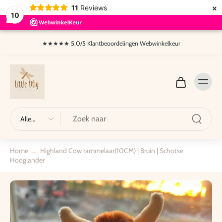
×
11
Reviews
10
aar
nhoud
★★★★★ 5,0/5 Klantbeoordelingen Webwinkelkeur
pringen
Alle
typen
Home
Highland Cow rammelaar(10CM) | Bruin | Schotse
Hooglander