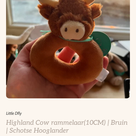
Little Dfly
Highland Cow rammelaar(10CM) | Bruin
| Schotse Hooglander