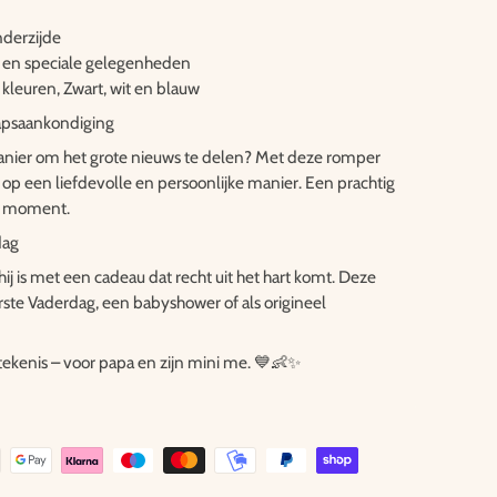
nderzijde
uik en speciale gelegenheden
de kleuren, Zwart, wit en blauw
apsaankondiging
anier om het grote nieuws te delen? Met deze romper
 op een liefdevolle en persoonlijke manier. Een prachtig
r moment.
dag
ij is met een cadeau dat recht uit het hart komt. Deze
rste Vaderdag, een babyshower of als origineel
etekenis – voor papa en zijn mini me. 💙👶✨