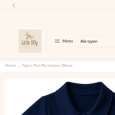
nhoud
pringen
Menu
Alle typen
Nieuw
Shop
Nieuw
Bundels
Cadeaubox en accessoires
Perso
Home
Papa's Mini Me romper | Blauw
Naar
productinformatie
springen