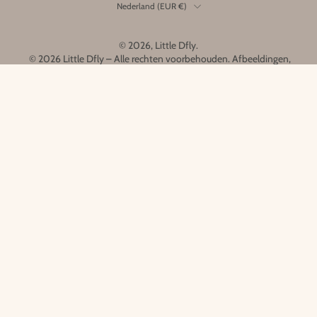
Nederland ‎(EUR €)‎
© 2026,
Little Dfly
.
© 2026 Little Dfly – Alle rechten voorbehouden. Afbeeldingen,
ontwerpen en producten zijn het exclusieve eigendom van Little
Dfly en mogen niet worden gekopieerd of nagemaakt.
Home
Menu
Search
Account
Cart
Link