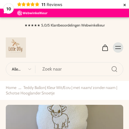
×
11
Reviews
10
aar
nhoud
★★★★★ 5,0/5 Klantbeoordelingen Webwinkelkeur
pringen
Alle
typen
Home
Teddy Ballon| Kleur Wit/Ecru | met naam/ zonder naam |
Schotse Hooglander Snoetje