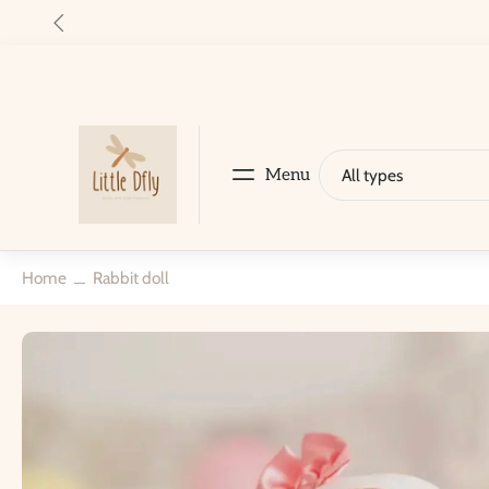
kip to
ontent
Menu
All types
Nieuw
Shop
New
Bundels
Gift voucher & gift wrapping
Pers
Home
Rabbit doll
Skip
to
product
information