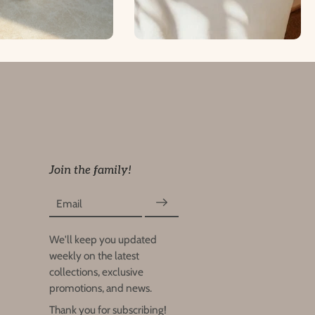
Join the family!
Email
We'll keep you updated
weekly on the latest
collections, exclusive
promotions, and news.
Thank you for subscribing!