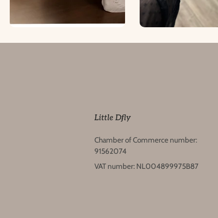
Little Dfly
Chamber of Commerce number:
91562074
VAT number: NL004899975B87