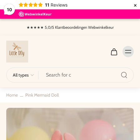
×
11
Reviews
10
Skip to
content
★★★★★ 5,0/5 Klantbeoordelingen Webwinkelkeur
All types
Home
Pink Mermaid Doll