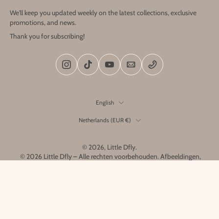
We'll keep you updated weekly on the latest collections, exclusive
promotions, and news.
Thank you for subscribing!
English
Netherlands ‎(EUR €)‎
© 2026,
Little Dfly
.
© 2026 Little Dfly – Alle rechten voorbehouden. Afbeeldingen,
ontwerpen en producten zijn het exclusieve eigendom van Little
Dfly en mogen niet worden gekopieerd of nagemaakt.
Home
Menu
Search
Account
Cart
Link