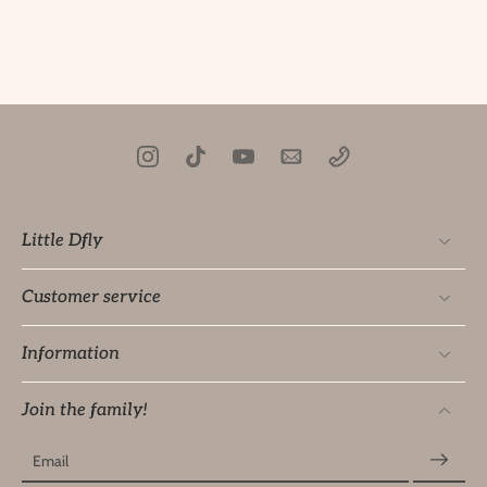
Little Dfly
Customer service
Information
Join the family!
Email