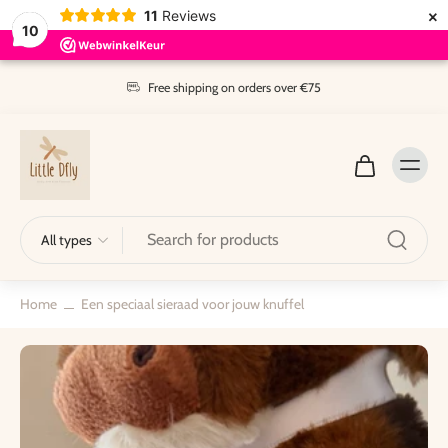
×
11
Reviews
10
Skip to
content
Free shipping on orders over €75
All types
Home
Een speciaal sieraad voor jouw knuffel