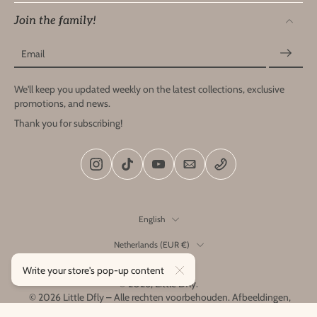
Join the family!
Email
We'll keep you updated weekly on the latest collections, exclusive
promotions, and news.
Thank you for subscribing!
English
Netherlands ‎(EUR €)‎
Write your store's pop-up content
© 2026,
Little Dfly
.
© 2026 Little Dfly – Alle rechten voorbehouden. Afbeeldingen,
ontwerpen en producten zijn het exclusieve eigendom van Little